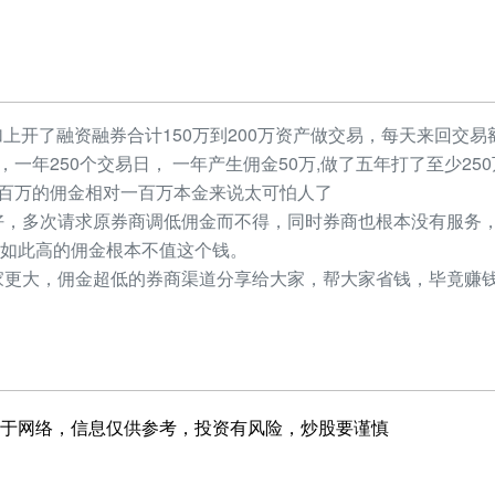
加上开了融资融券合计150万到200万资产做交易，每天来回交易额
元，一年250个交易日， 一年产生佣金50万,做了五年打了至少2
，几百万的佣金相对一百万本金来说太可怕人了
，多次请求原券商调低佣金而不得，同时券商也根本没有服务，
如此高的佣金根本不值这个钱。
更大，佣金超低的券商渠道分享给大家，帮大家省钱，毕竟赚钱
于网络，信息仅供参考，投资有风险，炒股要谨慎