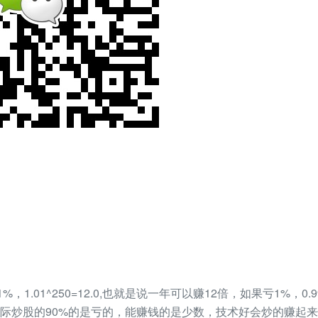
1.01^250=12.0,也就是说一年可以赚12倍，如果亏1%，0.99
际炒股的90%的是亏的，能赚钱的是少数，技术好会炒的赚起