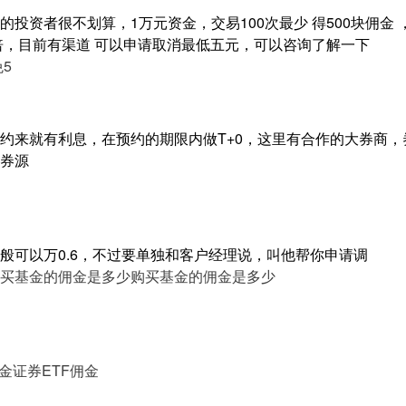
投资者很不划算，1万元资金，交易100次最少 得500块佣金
5倍，目前有渠道 可以申请取消最低五元，可以咨询了解一下
免5
约来就有利息，在预约的期限内做T+0，这里有合作的大券商，
券源
般可以万0.6，不过要单独和客户经理说，叫他帮你申请调
买基金的佣金是多少
购买基金的佣金是多少
佣金
证券ETF佣金