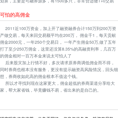
划算，主要是可融券源多，有1500多只，非常合适做T+0交易
可怕的高佣金
2011近100万资金，加上开了融资融券合计150万到200万资
产做交易，每天来回交易额平均在200万， 佣金千1，每天贡献
佣金2000元，一年250个交易日， 一年产生佣金50万,做了五年
打了至少250万佣金，这里还没算8.35%的高融资利率，几百万
的佣金相对一百万本金来说太可怕人了
后来股灾加上行情不好，多次请求原券商调低佣金而不得，
同时券商也根本没有服务，更没有提示融资高风险情况，回头细
想，券商收如此高的佣金根本不值这个钱。
所以才寻找到现在这家更大，佣金超低的券商渠道分享给大
家，帮大家省钱，毕竟赚钱不易，省出来的是自己的。