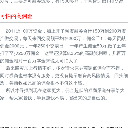
划算，主要是可融券源多，有1500多只，非常合适做T+0交易
可怕的高佣金
2011近100万资金，加上开了融资融券合计150万到200万资
产做交易，每天来回交易额平均在200万， 佣金千1，每天贡献
佣金2000元，一年250个交易日， 一年产生佣金50万,做了五年
打了至少250万佣金，这里还没算8.35%的高融资利率，几百万
的佣金相对一百万本金来说太可怕人了
后来股灾加上行情不好，多次请求原券商调低佣金而不得，
同时券商也根本没有服务，更没有提示融资高风险情况，回头细
想，券商收如此高的佣金根本不值这个钱。
所以才寻找到现在这家更大，佣金超低的券商渠道分享给大
家，帮大家省钱，毕竟赚钱不易，省出来的是自己的。