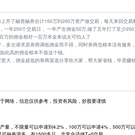
加上开了融资融券合计150万到200万资产做交易，每天来回交易额
元，一年250个交易日， 一年产生佣金50万,做了五年打了至少2
，几百万的佣金相对一百万本金来说太可怕人了
，多次请求原券商调低佣金而不得，同时券商也根本没有服务，
如此高的佣金根本不值这个钱。
更大，佣金超低的券商渠道分享给大家，帮大家省钱，毕竟赚钱
于网络，信息仅供参考，投资有风险，炒股要谨慎
量，不限量可以申请到4.2%，100万可以申请4%，500万可以申
是可融券源多，有1500多只，非常合适做T+0交易