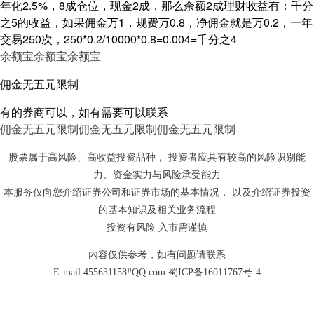
年化2.5%，8成仓位，现金2成，那么余额2成理财收益有：千分
之5的收益，如果佣金万1，规费万0.8，净佣金就是万0.2，一年
交易250次，250*0.2/10000*0.8=0.004=千分之4
余额宝
余额宝
余额宝
佣金无五元限制
有的券商可以，如有需要可以联系
佣金无五元限制
佣金无五元限制
佣金无五元限制
股票属于高风险、高收益投资品种， 投资者应具有较高的风险识别能
力、资金实力与风险承受能力
本服务仅向您介绍证券公司和证券市场的基本情况， 以及介绍证券投资
的基本知识及相关业务流程
投资有风险 入市需谨慎
内容仅供参考，如有问题请联系
E-mail:455631158#QQ.com
蜀ICP备16011767号-4