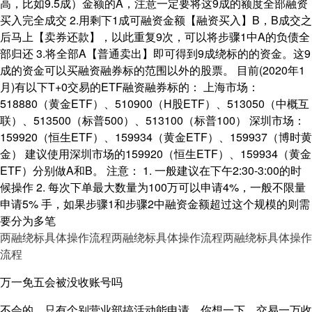
高，比如9.5成）金额的A，注意一定要将这9成的额度全部融资
买入完全成交 2.用剩下1成可融资金额【融资买入】B，B成交之
后马上【卖券还款】，以此重复9次，可以将步骤1中A的负债全
部归还 3.将全部A【普通卖出】即可得到9成绕标的的资金。这9
成的资金可以买融资融券标的范围以外的股票。 目前(2020年1
月)有以下T+0交易的ETF融资融券标的： 上海市场：
518880（黄金ETF）、510900（H股ETF）、513050（中概互
联）、513500（标普500）、513100（标普100） 深圳市场：
159920（恒生ETF）、159934（黄金ETF）、159937（博时黄
金） 建议使用深圳市场的159920（恒生ETF）、159934（黄金
ETF）分别做A和B。 注意： 1. 一般建议在下午2:30-3:00的时
候操作 2. 每次下单最大数量为100万可以申请4%，一般不限量
申请5% 手，如果步骤1和步骤2中融资金额超过这个规模的则需
要分为多笔
两融绕标具体操作流程
两融绕标具体操作流程
两融绕标具体操作
流程
万一免五会被没收账号吗
不会的，只有个别营业部搞活动能申请，你想一下，交易一万收