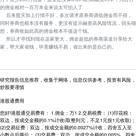
的佣金相对一百万本金来说太可怕人了
后来股灾加上行情不好，多次请求原券商调低佣金而不得，
同时券商也根本没有服务，更没有提示融资高风险情况，回头细
想，券商收如此高的佣金根本不值这个钱。
所以才寻找到现在这家更大，佣金超低的券商渠道分享给大
家，帮大家省钱，毕竟赚钱不易，省出来的是自己的。
研究报告信息推荐，收集于网络，信息仅供参考，投资有风险，
炒股要谨慎
港股通费用
您好!港股通交易费有： 1.佣金：万1 2.交易税费： (1)印花税：
双边，按成交金额的0.1%计收(取整到元，不足1元按1元收取)；
(2)交易征费：双边，按成交金额的0.0027%计收，四舍五入至
小数点后两位； (3)交易费：双边，按成交金额的0.005%，四舍