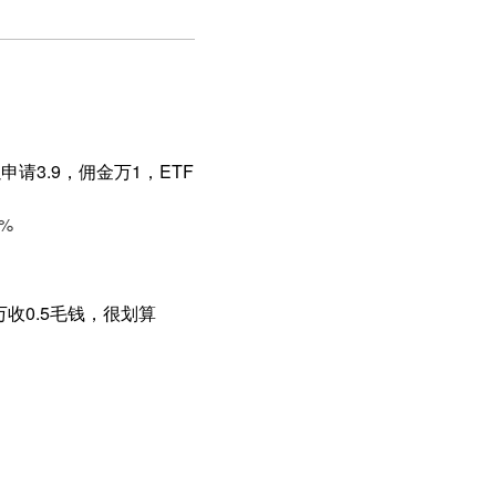
请3.9，佣金万1，ETF
%
收0.5毛钱，很划算