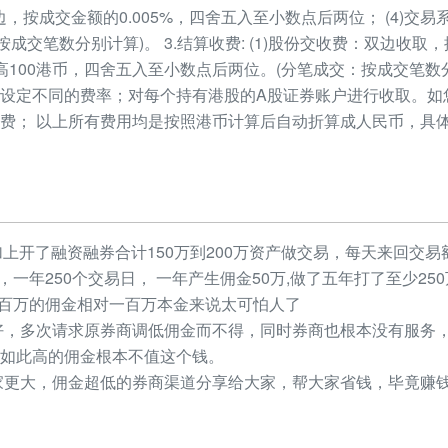
双边，按成交金额的0.005%，四舍五入至小数点后两位； (4)交
按成交笔数分别计算)。 3.结算收费: (1)股份交收费：双边收取，
100港币，四舍五入至小数点后两位。(分笔成交：按成交笔数分别
设定不同的费率；对每个持有港股的A股证券账户进行收取。如
费； 以上所有费用均是按照港币计算后自动折算成人民币，具
加上开了融资融券合计150万到200万资产做交易，每天来回交易额
元，一年250个交易日， 一年产生佣金50万,做了五年打了至少2
，几百万的佣金相对一百万本金来说太可怕人了
，多次请求原券商调低佣金而不得，同时券商也根本没有服务，
如此高的佣金根本不值这个钱。
更大，佣金超低的券商渠道分享给大家，帮大家省钱，毕竟赚钱