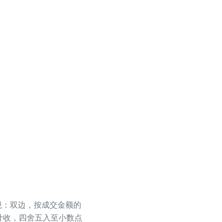
花税：双边，按成交金额的
7%计收，四舍五入至小数点