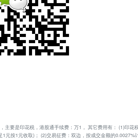
，主要是印花税，港股通手续费：万1， 其它费用有： (1)印
足1元按1元收取)； (2)交易征费：双边，按成交金额的0.002