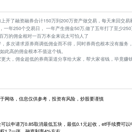
加上开了融资融券合计150万到200万资产做交易，每天来回交易额
元，一年250个交易日， 一年产生佣金50万,做了五年打了至少2
，几百万的佣金相对一百万本金来说太可怕人了
，多次请求原券商调低佣金而不得，同时券商也根本没有服务，
如此高的佣金根本不值这个钱。
更大，佣金超低的券商渠道分享给大家，帮大家省钱，毕竟赚钱
于网络，信息仅供参考，投资有风险，炒股要谨慎
以申请万0.85取消最低五块，最低0.1元起收，etf手续费可以申
1.7一张，融资利率4%左右