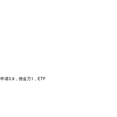
请3.9，佣金万1，ETF