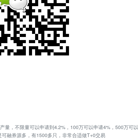
量，不限量可以申请到4.2%，100万可以申请4%，500万可以申
是可融券源多，有1500多只，非常合适做T+0交易