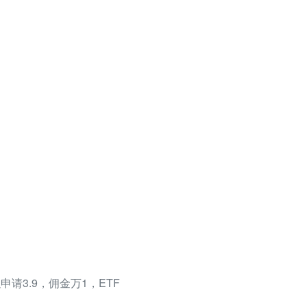
请3.9，佣金万1，ETF