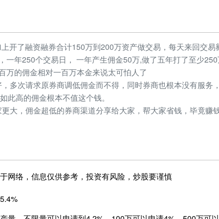
加上开了融资融券合计150万到200万资产做交易，每天来回交易额
元，一年250个交易日， 一年产生佣金50万,做了五年打了至少2
，几百万的佣金相对一百万本金来说太可怕人了
，多次请求原券商调低佣金而不得，同时券商也根本没有服务，
如此高的佣金根本不值这个钱。
更大，佣金超低的券商渠道分享给大家，帮大家省钱，毕竟赚钱
于网络，信息仅供参考，投资有风险，炒股要谨慎
.4%
量，不限量可以申请到4.2%，100万可以申请4%，500万可以申