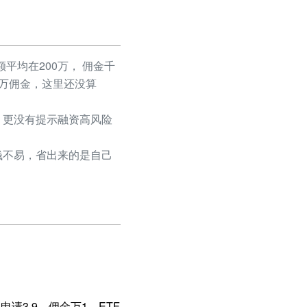
平均在200万， 佣金千
50万佣金，这里还没算
更没有提示融资高风险
不易，省出来的是自己
请3.9，佣金万1，ETF