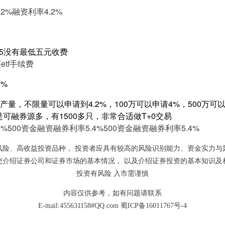
2%
融资利率4.2%
.5没有最低五元收费
etf手续费
4%
量，不限量可以申请到4.2%，100万可以申请4%，500万可以申
是可融券源多，有1500多只，非常合适做T+0交易
4%
500资金融资融券利率5.4%
500资金融资融券利率5.4%
风险、高收益投资品种， 投资者应具有较高的风险识别能力、资金实力与
您介绍证券公司和证券市场的基本情况， 以及介绍证券投资的基本知识及
投资有风险 入市需谨慎
内容仅供参考，如有问题请联系
E-mail:455631158#QQ.com
蜀ICP备16011767号-4