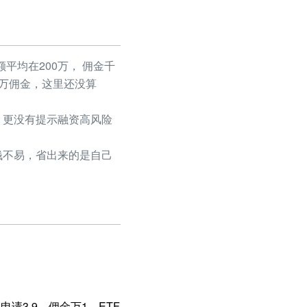
平均在200万， 佣金千
50万佣金，这里还没算
更没有提示融资高风险
不易，省出来的是自己
请3.9，佣金万1，ETF