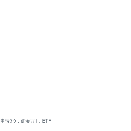
请3.9，佣金万1，ETF