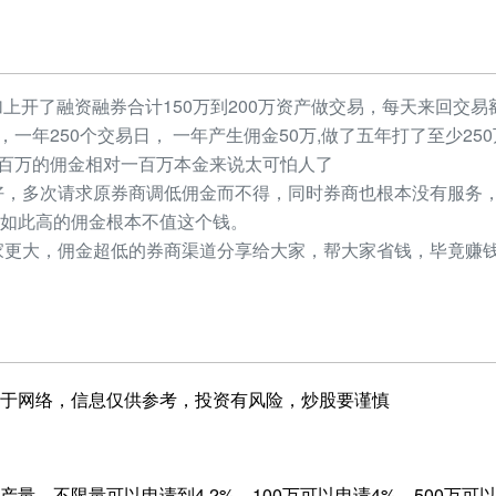
加上开了融资融券合计150万到200万资产做交易，每天来回交易额
元，一年250个交易日， 一年产生佣金50万,做了五年打了至少2
，几百万的佣金相对一百万本金来说太可怕人了
，多次请求原券商调低佣金而不得，同时券商也根本没有服务，
如此高的佣金根本不值这个钱。
更大，佣金超低的券商渠道分享给大家，帮大家省钱，毕竟赚钱
于网络，信息仅供参考，投资有风险，炒股要谨慎
量，不限量可以申请到4.2%，100万可以申请4%，500万可以申