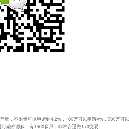
量，不限量可以申请到4.2%，100万可以申请4%，500万可以申
是可融券源多，有1500多只，非常合适做T+0交易