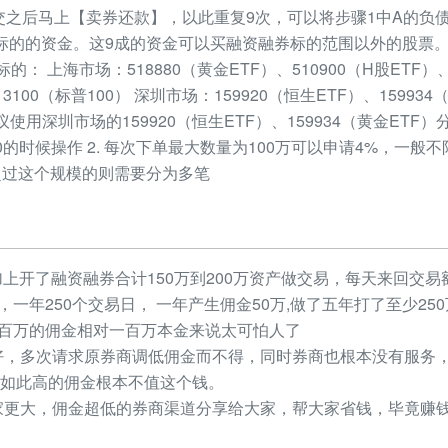
交之后马上【卖券还款】，以此重复9次，可以将步骤1中A的负债全
的的资金。这9成的资金可以买融资融券标的范围以外的股票。 目前
标的： 上海市场：518880（黄金ETF）、510900（H股ETF）
513100（标普100） 深圳市场：159920（恒生ETF）、15993
议使用深圳市场的159920（恒生ETF）、159934（黄金ETF）分
:00的时候操作 2. 每次下单最大数量为100万可以申请4%，一般
超过这个规模的则需要分为多笔
加上开了融资融券合计150万到200万资产做交易，每天来回交易额
元，一年250个交易日， 一年产生佣金50万,做了五年打了至少2
，几百万的佣金相对一百万本金来说太可怕人了
，多次请求原券商调低佣金而不得，同时券商也根本没有服务，
如此高的佣金根本不值这个钱。
更大，佣金超低的券商渠道分享给大家，帮大家省钱，毕竟赚钱