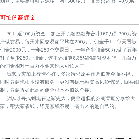
划算，主要是可融券源多，有1500多只，非常合适做T+0交易
可怕的高佣金
2011近100万资金，加上开了融资融券合计150万到200万资
产做交易，每天来回交易额平均在200万， 佣金千1，每天贡献
佣金2000元，一年250个交易日， 一年产生佣金50万,做了五年
打了至少250万佣金，这里还没算8.35%的高融资利率，几百万
的佣金相对一百万本金来说太可怕人了
后来股灾加上行情不好，多次请求原券商调低佣金而不得，
同时券商也根本没有服务，更没有提示融资高风险情况，回头细
想，券商收如此高的佣金根本不值这个钱。
所以才寻找到现在这家更大，佣金超低的券商渠道分享给大
家，帮大家省钱，毕竟赚钱不易，省出来的是自己的。