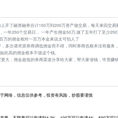
加上开了融资融券合计150万到200万资产做交易，每天来回交易额
元，一年250个交易日， 一年产生佣金50万,做了五年打了至少2
，几百万的佣金相对一百万本金来说太可怕人了
，多次请求原券商调低佣金而不得，同时券商也根本没有服务，
如此高的佣金根本不值这个钱。
更大，佣金超低的券商渠道分享给大家，帮大家省钱，毕竟赚钱
于网络，信息仅供参考，投资有风险，炒股要谨慎
量，不限量可以申请到4.2%，100万可以申请4%，500万可以申