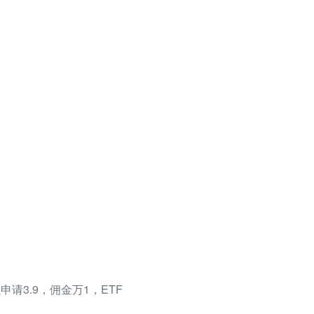
请3.9，佣金万1，ETF