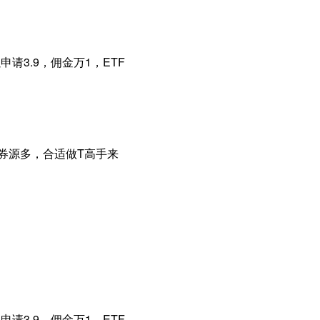
请3.9，佣金万1，ETF
券源多，合适做T高手来
请3.9，佣金万1，ETF