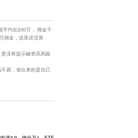
平均在200万， 佣金千
50万佣金，这里还没算
更没有提示融资高风险
不易，省出来的是自己
请3.9，佣金万1，ETF