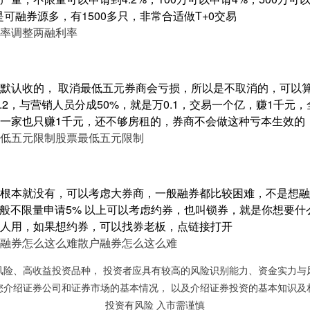
是可融券源多，有1500多只，非常合适做T+0交易
率
调整两融利率
默认收的， 取消最低五元券商会亏损，所以是不取消的，可以
0.2，与营销人员分成50%，就是万0.1，交易一个亿，赚1千
一家也只赚1千元，还不够房租的，券商不会做这种亏本生效的
低五元限制
股票最低五元限制
根本就没有，可以考虑大券商，一般融券都比较困难，不是想融
%，一般不限量申请5% 以上可以考虑约券，也叫锁券，就是你想要
人用，如果想约券，可以找券老板，点链接打开
融券怎么这么难
散户融券怎么这么难
风险、高收益投资品种， 投资者应具有较高的风险识别能力、资金实力与
您介绍证券公司和证券市场的基本情况， 以及介绍证券投资的基本知识及
投资有风险 入市需谨慎