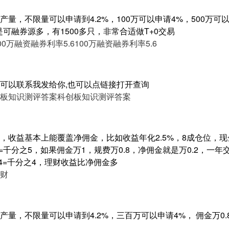
量，不限量可以申请到4.2%，100万可以申请4%，500万可以申
是可融券源多，有1500多只，非常合适做T+0交易
00万融资融券利率5.6
100万融资融券利率5.6
可以联系我发给你,也可以点链接打开查询
板知识测评答案
科创板知识测评答案
，收益基本上能覆盖净佣金，比如收益年化2.5%，8成仓位，现
.5%=千分之5，如果佣金万1，规费万0.8，净佣金就是万0.2，一年
8=0.004=千分之4，理财收益比净佣金多
财
量，不限量可以申请到4.2%，三百万可以申请4%， 佣金万0.8