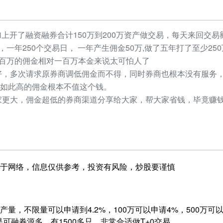
加上开了融资融券合计150万到200万资产做交易，每天来回交易额
元，一年250个交易日， 一年产生佣金50万,做了五年打了至少2
，几百万的佣金相对一百万本金来说太可怕人了
，多次请求原券商调低佣金而不得，同时券商也根本没有服务，
如此高的佣金根本不值这个钱。
更大，佣金超低的券商渠道分享给大家，帮大家省钱，毕竟赚钱
于网络，信息仅供参考，投资有风险，炒股要谨慎
量，不限量可以申请到4.2%，100万可以申请4%，500万可以申
是可融券源多，有1500多只，非常合适做T+0交易