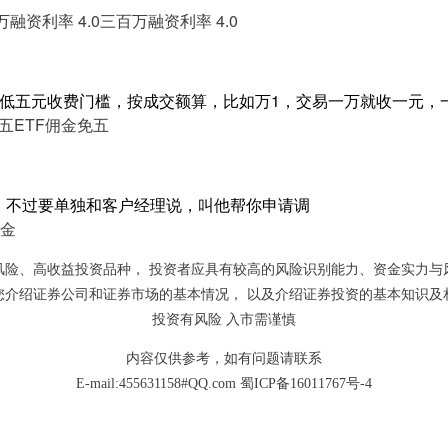
融资利率 4.0
三百万融资利率 4.0
最低五元收费门槛，按成交额算，比如万1，交易一万就收一元，
免五
ETF佣金免五
6，不过要单独和客户经理说，叫他帮你申请调
金
风险、高收益投资品种， 投资者应具有较高的风险识别能力、资金实力与
您介绍证券公司和证券市场的基本情况， 以及介绍证券投资的基本知识及
投资有风险 入市需谨慎
内容仅供参考，如有问题请联系
E-mail:455631158#QQ.com
蜀ICP备16011767号-4