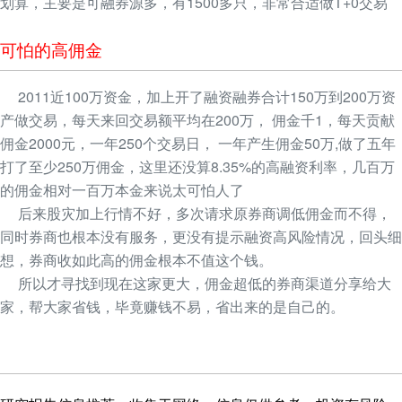
划算，主要是可融券源多，有1500多只，非常合适做T+0交易
可怕的高佣金
2011近100万资金，加上开了融资融券合计150万到200万资
产做交易，每天来回交易额平均在200万， 佣金千1，每天贡献
佣金2000元，一年250个交易日， 一年产生佣金50万,做了五年
打了至少250万佣金，这里还没算8.35%的高融资利率，几百万
的佣金相对一百万本金来说太可怕人了
后来股灾加上行情不好，多次请求原券商调低佣金而不得，
同时券商也根本没有服务，更没有提示融资高风险情况，回头细
想，券商收如此高的佣金根本不值这个钱。
所以才寻找到现在这家更大，佣金超低的券商渠道分享给大
家，帮大家省钱，毕竟赚钱不易，省出来的是自己的。