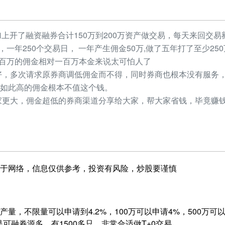
加上开了融资融券合计150万到200万资产做交易，每天来回交易额
元，一年250个交易日， 一年产生佣金50万,做了五年打了至少2
，几百万的佣金相对一百万本金来说太可怕人了
，多次请求原券商调低佣金而不得，同时券商也根本没有服务，
如此高的佣金根本不值这个钱。
更大，佣金超低的券商渠道分享给大家，帮大家省钱，毕竟赚钱
于网络，信息仅供参考，投资有风险，炒股要谨慎
量，不限量可以申请到4.2%，100万可以申请4%，500万可以申
是可融券源多，有1500多只，非常合适做T+0交易