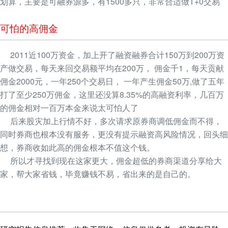
划算，主要是可融券源多，有1500多只，非常合适做T+0交易
可怕的高佣金
2011近100万资金，加上开了融资融券合计150万到200万资
产做交易，每天来回交易额平均在200万， 佣金千1，每天贡献
佣金2000元，一年250个交易日， 一年产生佣金50万,做了五年
打了至少250万佣金，这里还没算8.35%的高融资利率，几百万
的佣金相对一百万本金来说太可怕人了
后来股灾加上行情不好，多次请求原券商调低佣金而不得，
同时券商也根本没有服务，更没有提示融资高风险情况，回头细
想，券商收如此高的佣金根本不值这个钱。
所以才寻找到现在这家更大，佣金超低的券商渠道分享给大
家，帮大家省钱，毕竟赚钱不易，省出来的是自己的。