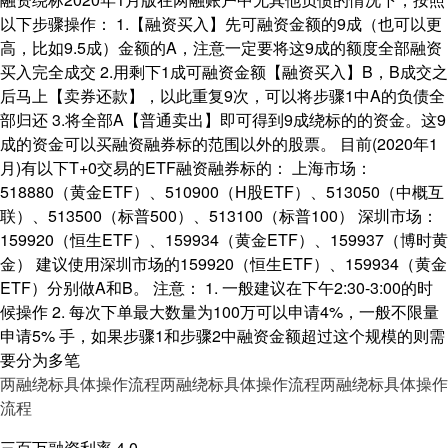
以下步骤操作： 1.【融资买入】先可融资金额的9成（也可以更
高，比如9.5成）金额的A，注意一定要将这9成的额度全部融资
买入完全成交 2.用剩下1成可融资金额【融资买入】B，B成交之
后马上【卖券还款】，以此重复9次，可以将步骤1中A的负债全
部归还 3.将全部A【普通卖出】即可得到9成绕标的的资金。这9
成的资金可以买融资融券标的范围以外的股票。 目前(2020年1
月)有以下T+0交易的ETF融资融券标的： 上海市场：
518880（黄金ETF）、510900（H股ETF）、513050（中概互
联）、513500（标普500）、513100（标普100） 深圳市场：
159920（恒生ETF）、159934（黄金ETF）、159937（博时黄
金） 建议使用深圳市场的159920（恒生ETF）、159934（黄金
ETF）分别做A和B。 注意： 1. 一般建议在下午2:30-3:00的时
候操作 2. 每次下单最大数量为100万可以申请4%，一般不限量
申请5% 手，如果步骤1和步骤2中融资金额超过这个规模的则需
要分为多笔
两融绕标具体操作流程
两融绕标具体操作流程
两融绕标具体操作
流程
三百万融资利率 4.0