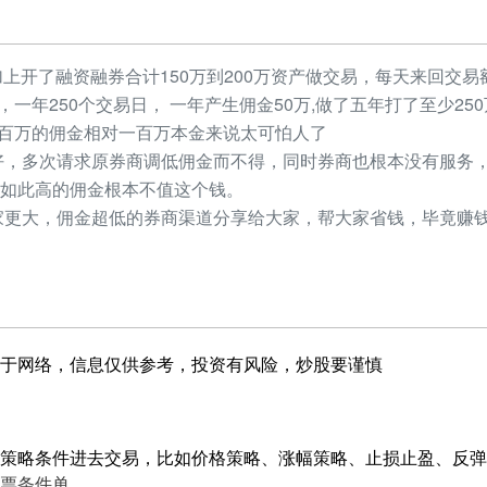
加上开了融资融券合计150万到200万资产做交易，每天来回交易额
元，一年250个交易日， 一年产生佣金50万,做了五年打了至少2
，几百万的佣金相对一百万本金来说太可怕人了
，多次请求原券商调低佣金而不得，同时券商也根本没有服务，
如此高的佣金根本不值这个钱。
更大，佣金超低的券商渠道分享给大家，帮大家省钱，毕竟赚钱
于网络，信息仅供参考，投资有风险，炒股要谨慎
策略条件进去交易，比如价格策略、涨幅策略、止损止盈、反弹
票条件单