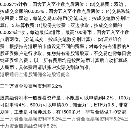
0.0027%计收，四舍五入至小数点后两位； (3)交易费：双边，
按成交金额的0.005%，四舍五入至小数点后两位； (4)交易系统
使用费：双边，每笔交易0.5港币(分笔成交：按成交笔数分别计
算)。 3.结算收费: (1)股份交收费：双边收取，按成交金额的
0.002%计收，每边最低2港币，最高100港币，四舍五入至小数
点后两位。(分笔成交：按成交笔数分别计算)； (2)证券组合
费：根据持有港股的市值设定不同的费率；对每个持有港股的A
股证券账户进行收取。如您持有港股通股票，不交易也需每日缴
纳证券组合费； 以上所有费用均是按照港币计算后自动折算成
人民币，具体费用请以账户实际交割单为准。
港股通佣金
港股通佣金
港股通佣金
三千万资金股票融资利率5.2%
股票融资利率一般要看资产量，不限量可以申请到4.2%，100万
可以申请4%，500万可以申请3.9，佣金万1，ETF万0.5，非常
划算，主要是可融券源多，有1500多只，非常合适做T+0交易
三千万资金股票融资利率5.2%
三千万资金股票融资利率5.2%
三
千万资金股票融资利率5.2%