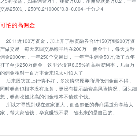
之5的收益，如果佣金万1，规费万0.8，净佣金就是万0.2，一年
交易250次，250*0.2/10000*0.8=0.004=千分之4
可怕的高佣金
2011近100万资金，加上开了融资融券合计150万到200万资
产做交易，每天来回交易额平均在200万， 佣金千1，每天贡献
佣金2000元，一年250个交易日， 一年产生佣金50万,做了五年
打了至少250万佣金，这里还没算8.35%的高融资利率，几百万
的佣金相对一百万本金来说太可怕人了
后来股灾加上行情不好，多次请求原券商调低佣金而不得，
同时券商也根本没有服务，更没有提示融资高风险情况，回头细
想，券商收如此高的佣金根本不值这个钱。
所以才寻找到现在这家更大，佣金超低的券商渠道分享给大
家，帮大家省钱，毕竟赚钱不易，省出来的是自己的。